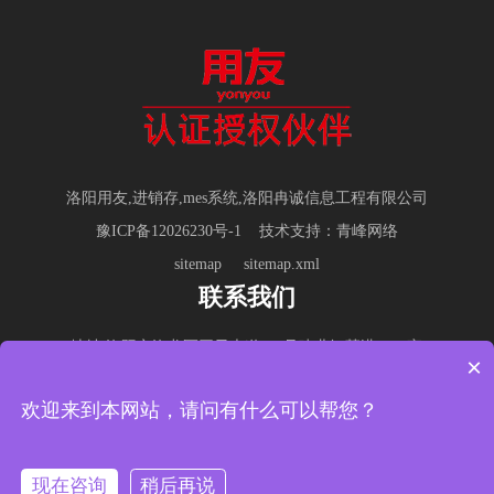
洛阳用友,进销存,mes系统,洛阳冉诚信息工程有限公司
豫ICP备12026230号-1
技术支持：青峰网络
sitemap
sitemap.xml
联系我们
地址:洛阳市洛龙区开元大道210号建业智慧港2101室
×
传真:(0379)65198189 Email: kxzxl@263.net
欢迎来到本网站，请问有什么可以帮您？
服务热线:0379-65198199
销售咨询:13937935920（微信同号） 郑经理
现在咨询
稍后再说